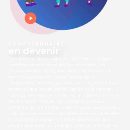
FONCTIONNAIRE
en devenir
La France compte un peu plus de 5 millions d’agents
identifiés comme étant des fonctionnaires, ces
professions sont catégories dans trois secteurs : la
fonction publique de l’Etat, la territoriale et
l’hospitalière. On distingue donc les catégories A, B et C
distinctement. Les différents salariés de la fonction
publique sont répartis sur des statuts divers comme le
service civil et militaire, les conseils régionaux et
généraux, les communes et les établissements publics
mais aussi les centres hospitaliers, maisons de retraites
et organismes sociaux. Certaines professions sont
encore assimilées à la fonction publique, bien que les