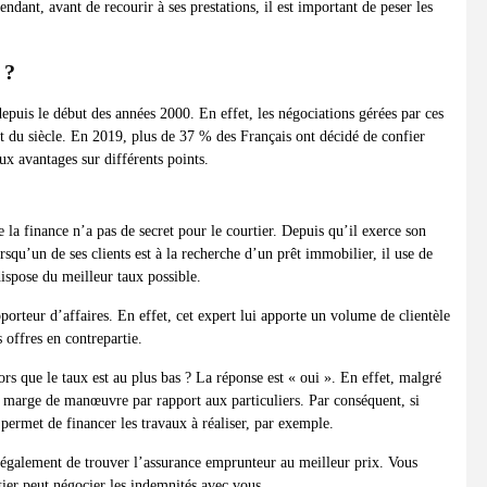
ndant, avant de recourir à ses prestations, il est important de peser les
 ?
depuis le début des années 2000. En effet, les négociations gérées par ces
 du siècle. En 2019, plus de 37 % des Français ont décidé de confier
ux avantages sur différents points.
 la finance n’a pas de secret pour le courtier. Depuis qu’il exerce son
orsqu’un de ses clients est à la recherche d’un prêt immobilier, il use de
dispose du meilleur taux possible.
orteur d’affaires. En effet, cet expert lui apporte un volume de clientèle
 offres en contrepartie.
rs que le taux est au plus bas ? La réponse est « oui ». En effet, malgré
ne marge de manœuvre par rapport aux particuliers. Par conséquent, si
permet de financer les travaux à réaliser, par exemple.
e également de trouver l’assurance emprunteur au meilleur prix. Vous
ier peut négocier les indemnités avec vous.