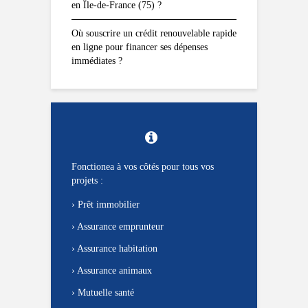
en Île-de-France (75) ?
Où souscrire un crédit renouvelable rapide
en ligne pour financer ses dépenses
immédiates ?
Fonctionea à vos côtés pour tous vos
projets :
›
Prêt immobilier
›
Assurance emprunteur
›
Assurance habitation
›
Assurance animaux
›
Mutuelle santé