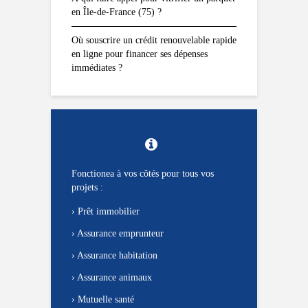
en Île-de-France (75) ?
Où souscrire un crédit renouvelable rapide
en ligne pour financer ses dépenses
immédiates ?
Fonctionea à vos côtés pour tous vos
projets :
›
Prêt immobilier
›
Assurance emprunteur
›
Assurance habitation
›
Assurance animaux
›
Mutuelle santé