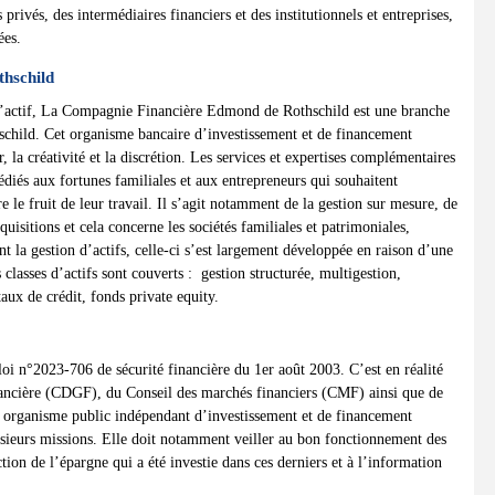
 privés, des intermédiaires financiers et des institutionnels et entreprises,
ées.
hschild
 d’actif, La Compagnie Financière Edmond de Rothschild est une branche
schild. Cet organisme bancaire d’investissement et de financement
r, la créativité et la discrétion. Les services et expertises complémentaires
édiés aux fortunes familiales et aux entrepreneurs qui souhaitent
e le fruit de leur travail. Il s’agit notamment de la gestion sur mesure, de
quisitions et cela concerne les sociétés familiales et patrimoniales,
t la gestion d’actifs, celle-ci s’est largement développée en raison d’une
 classes d’actifs sont couverts : gestion structurée, multigestion,
aux de crédit, fonds private equity.
loi n°2023-706 de sécurité financière du 1er août 2003. C’est en réalité
inancière (CDGF), du Conseil des marchés financiers (CMF) ainsi que de
 organisme public indépendant d’investissement et de financement
sieurs missions. Elle doit notamment veiller au bon fonctionnement des
tion de l’épargne qui a été investie dans ces derniers et à l’information