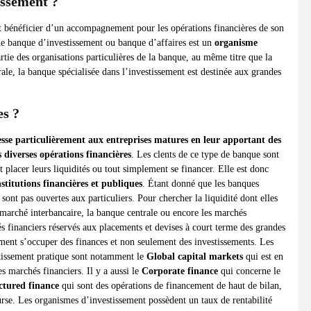
issement ?
t bénéficier d’un accompagnement pour les opérations financières de son
 Une banque d’investissement ou banque d’affaires est un
organisme
partie des organisations particulières de la banque, au même titre que la
le, la banque spécialisée dans l’investissement est destinée aux grandes
es ?
sse particulièrement aux entreprises matures en leur apportant des
 diverses opérations financières
. Les clents de ce type de banque sont
nt placer leurs liquidités ou tout simplement se financer. Elle est donc
nstitutions financières et publiques
. Étant donné que les banques
sont pas ouvertes aux particuliers. Pour chercher la liquidité dont elles
u marché interbancaire, la banque centrale ou encore les marchés
 financiers réservés aux placements et devises à court terme des grandes
ment s’occuper des finances et non seulement des investissements. Les
stissement pratique sont notamment le
Global capital markets
qui est en
es marchés financiers. Il y a aussi le
Corporate finance
qui concerne le
ctured finance
qui sont des opérations de financement de haut de bilan,
rse. Les organismes d’investissement possèdent un taux de rentabilité