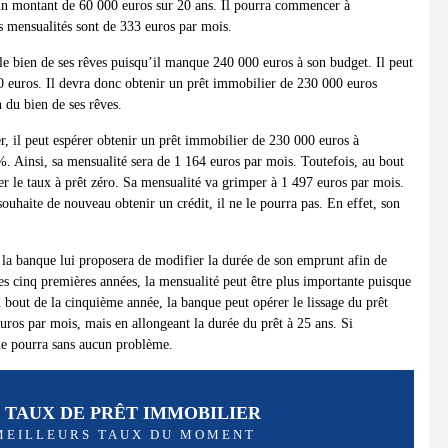
d’un montant de 60 000 euros sur 20 ans. Il pourra commencer à
s mensualités sont de 333 euros par mois.
 le bien de ses rêves puisqu’il manque 240 000 euros à son budget. Il peut
0 euros. Il devra donc obtenir un prêt immobilier de 230 000 euros
 du bien de ses rêves.
r, il peut espérer obtenir un prêt immobilier de 230 000 euros à
. Ainsi, sa mensualité sera de 1 164 euros par mois. Toutefois, au bout
r le taux à prêt zéro. Sa mensualité va grimper à 1 497 euros par mois.
uhaite de nouveau obtenir un crédit, il ne le pourra pas. En effet, son
 la banque lui proposera de modifier la durée de son emprunt afin de
s cinq premières années, la mensualité peut être plus importante puisque
u bout de la cinquième année, la banque peut opérer le lissage du prêt
uros par mois, mais en allongeant la durée du prêt à 25 ans. Si
 le pourra sans aucun problème.
 TAUX DE PRÊT IMMOBILIER
 MEILLEURS TAUX DU MOMENT