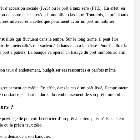
rêt d’accession sociale (PAS) ou le prêt à taux zéro (PTZ). En effet, en
ion de contracter un crédit immobilier classique. Toutefois, le prêt à taux
urées inférieures à celles que pourraient avoir un prêt immobilier
sualités qui fluctuent dans le temps. Sur le long terme, il peut être
des mensualités qui varient à la hausse ou à la baisse. Pour faciliter la
n prêt à paliers. La banque va opérer un lissage du prêt immobilier afin
r son taux d’endettement, budgétiser ses ressources et parfois même
egroupement de crédit. En effet, dans le cas d’un prêt lissé, l’emprunteur
ne constance pendant la durée du remboursement de son prêt immobilier.
ers ?
 privilège de pouvoir bénéficier d’un prêt à paliers puisqu’ils achètent
le ou le prêt à taux zéro.
ire la demande à son banquier.