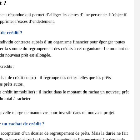
t ?
ement répandue qui permet d’alléger les dettes d’une personne. L’objectif
upprimer l’excès d’endettement.
de crédit ?
 individu contracte auprès d’un organisme financier pour éponger toutes
urser la somme du regroupement des crédits à cet organisme. Le montant de
 du nouveau prêt est allongée.
crédits :
at de crédit conso) : il regroupe des dettes telles que les prêts
s prêts autos.
e crédit immobilier) : il inclut dans le montant du rachat un nouveau prêt
 total à racheter.
nouvelle marge de manœuvre pour investir dans un nouveau projet.
 un rachat de crédit ?
l’acceptation d’un dossier de regroupement de prêts. Mais la durée ne fait
édit se base plus sur la situation financière de l’emprunteur. La demande