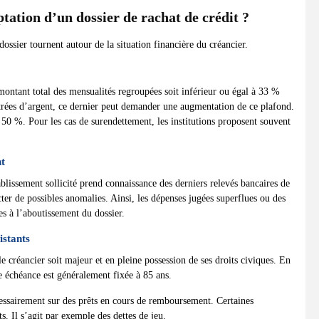
ptation d’un dossier de rachat de crédit ?
dossier tournent autour de la situation financière du créancier.
 montant total des mensualités regroupées soit inférieur ou égal à 33 %
trées d’argent, ce dernier peut demander une augmentation de ce plafond.
à 50 %. Pour les cas de surendettement, les institutions proposent souvent
nt
ablissement sollicité prend connaissance des derniers relevés bancaires de
cter de possibles anomalies. Ainsi, les dépenses jugées superflues ou des
es à l’aboutissement du dossier.
istants
le créancier soit majeur et en pleine possession de ses droits civiques. En
re échéance est généralement fixée à 85 ans.
écessairement sur des prêts en cours de remboursement. Certaines
ts. Il s’agit par exemple des dettes de jeu.