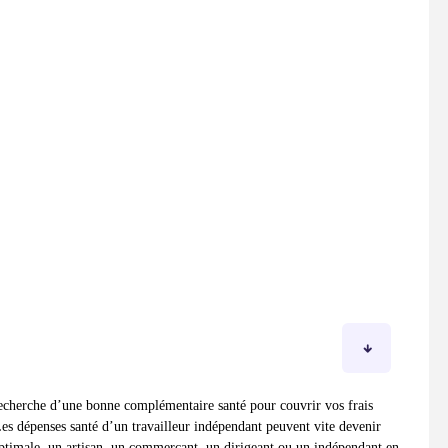
 recherche d’une bonne complémentaire santé pour couvrir vos frais
es dépenses santé d’un travailleur indépendant peuvent vite devenir
optimale, un artisan, un commerçant, un dirigeant ou un indépendant en