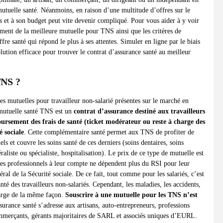
 mutuelle santé. Néanmoins, en raison d’une multitude d’offres sur le
ns et à son budget peut vite devenir compliqué. Pour vous aider à y voir
sement de la meilleure mutuelle pour TNS ainsi que les critères de
fre santé qui répond le plus à ses attentes. Simuler en ligne par le biais
tion efficace pour trouver le contrat d’assurance santé au meilleur
TNS ?
es mutuelles pour travailleur non-salarié présentes sur le marché en
 mutuelle santé TNS est un
contrat d’assurance destiné aux travailleurs
rsement des frais de santé (ticket modérateur ou reste à charge des
é sociale
. Cette complémentaire santé permet aux TNS de profiter de
els et couvre les soins santé de ces derniers (soins dentaires, soins
aliste ou spécialiste, hospitalisation). Le prix de ce type de mutuelle est
, ces professionnels à leur compte ne dépendent plus du RSI pour leur
ral de la Sécurité sociale. De ce fait, tout comme pour les salariés, c’est
 des travailleurs non-salariés. Cependant, les maladies, les accidents,
charge de la même façon.
Souscrire à une mutuelle pour les TNS n’est
ssurance santé s’adresse aux artisans, auto-entrepreneurs, professions
 commerçants, gérants majoritaires de SARL et associés uniques d’EURL.