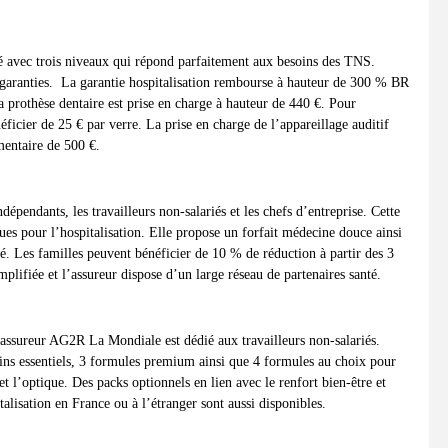
 avec trois niveaux qui répond parfaitement aux besoins des TNS.
rs garanties. La garantie hospitalisation rembourse à hauteur de 300 % BR
 prothèse dentaire est prise en charge à hauteur de 440 €. Pour
ficier de 25 € par verre. La prise en charge de l’appareillage auditif
entaire de 500 €.
épendants, les travailleurs non-salariés et les chefs d’entreprise. Cette
es pour l’hospitalisation. Elle propose un forfait médecine douce ainsi
té. Les familles peuvent bénéficier de 10 % de réduction à partir des 3
implifiée et l’assureur dispose d’un large réseau de partenaires santé.
sureur AG2R La Mondiale est dédié aux travailleurs non-salariés.
oins essentiels, 3 formules premium ainsi que 4 formules au choix pour
t l’optique. Des packs optionnels en lien avec le renfort bien-être et
talisation en France ou à l’étranger sont aussi disponibles.